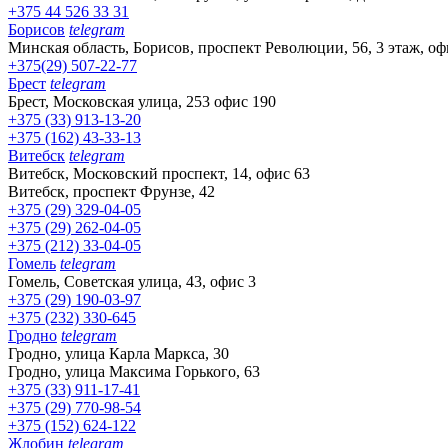
+375 44 526 33 31
Борисов
telegram
Минская область, Борисов, проспект Революции, 56, 3 этаж, оф
+375(29) 507-22-77
Брест
telegram
Брест, Московская улица, 253 офис 190
+375 (33) 913-13-20
+375 (162) 43-33-13
Витебск
telegram
Витебск, Московский проспект, 14, офис 63
Витебск, проспект Фрунзе, 42
+375 (29) 329-04-05
+375 (29) 262-04-05
+375 (212) 33-04-05
Гомель
telegram
Гомель, Советская улица, 43, офис 3
+375 (29) 190-03-97
+375 (232) 330-645
Гродно
telegram
Гродно, улица Карла Маркса, 30
Гродно, улица Максима Горького, 63
+375 (33) 911-17-41
+375 (29) 770-98-54
+375 (152) 624-122
Жлобин
telegram