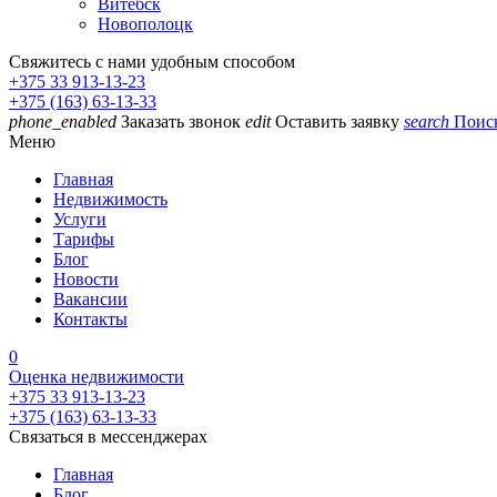
Витебск
Новополоцк
Свяжитесь с нами удобным способом
+375 33 913-13-23
+375 (163) 63-13-33
phone_enabled
Заказать звонок
edit
Оставить заявку
search
Поис
Меню
Главная
Недвижимость
Услуги
Тарифы
Блог
Новости
Вакансии
Контакты
0
Оценка недвижимости
+375 33 913-13-23
+375 (163) 63-13-33
Связаться в мессенджерах
Главная
Блог