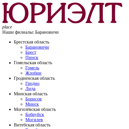
place
Наши филиалы:
Барановичи
Брестская область
Барановичи
Брест
Пинск
Гомельская область
Гомель
Жлобин
Гродненская область
Гродно
Лида
Минская область
Борисов
Минск
Могилёвская область
Бобруйск
Могилев
Витебская область