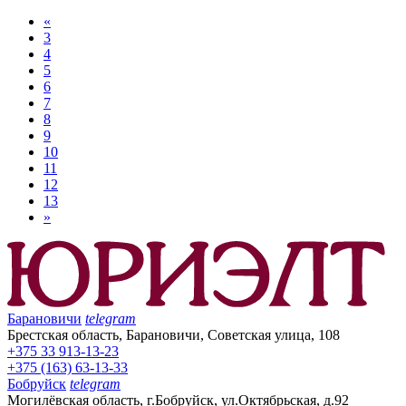
«
3
4
5
6
7
8
9
10
11
12
13
»
Барановичи
telegram
Брестская область, Барановичи, Советская улица, 108
+375 33 913-13-23
+375 (163) 63-13-33
Бобруйск
telegram
Могилёвская область, г.Бобруйск, ул.Октябрьская, д.92