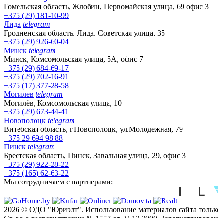
Гомельская область, Жлобин, Первомайская улица, 69 офис 3
+375 (29) 181-10-99
Лида
telegram
Гродненская область, Лида, Советская улица, 35
+375 (29) 926-60-04
Минск
telegram
Минск, Комсомольская улица, 5А, офис 7
+375 (29) 684-69-17
+375 (29) 702-16-91
+375 (17) 377-28-58
Могилев
telegram
Могилёв, Комсомольская улица, 10
+375 (29) 673-44-41
Новополоцк
telegram
Витебская область, г.Новополоцк, ул.Молодежная, 79
+375 29 694 98 88
Пинск
telegram
Брестская область, Пинск, Завальная улица, 29, офис 3
+375 (29) 922-28-22
+375 (165) 62-63-22
Мы сотрудничаем с партнерами:
2026 © ОДО "Юриэлт". Использование материалов сайта только