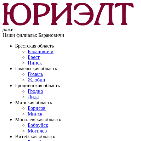
place
Наши филиалы:
Барановичи
Брестская область
Барановичи
Брест
Пинск
Гомельская область
Гомель
Жлобин
Гродненская область
Гродно
Лида
Минская область
Борисов
Минск
Могилёвская область
Бобруйск
Могилев
Витебская область