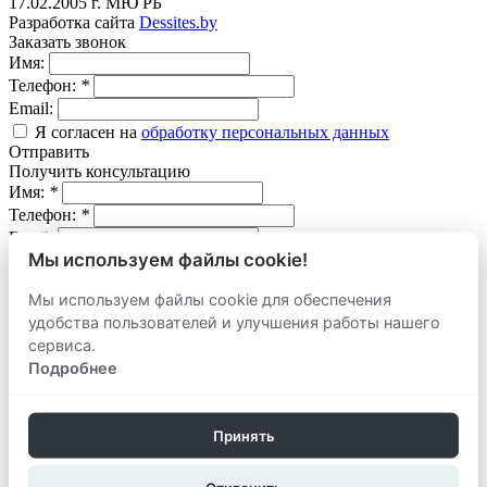
17.02.2005 г. МЮ РБ
Разработка сайта
Dessites.by
Заказать звонок
Имя:
Телефон:
*
Email:
Я согласен на
обработку персональных данных
Отправить
Получить консультацию
Имя:
*
Телефон:
*
Email:
Мы используем файлы cookie!
Вопрос:
Мы используем файлы cookie для обеспечения
Я согласен на
обработку персональных данных
удобства пользователей и улучшения работы нашего
Отправить
сервиса.
Оставить заявку
продать
Подробнее
Адрес объекта:
Вид объекта:
Телефон:
*
Принять
Email: