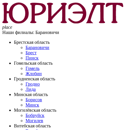
place
Наши филиалы:
Барановичи
Брестская область
Барановичи
Брест
Пинск
Гомельская область
Гомель
Жлобин
Гродненская область
Гродно
Лида
Минская область
Борисов
Минск
Могилёвская область
Бобруйск
Могилев
Витебская область