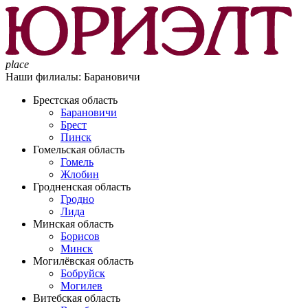
place
Наши филиалы:
Барановичи
Брестская область
Барановичи
Брест
Пинск
Гомельская область
Гомель
Жлобин
Гродненская область
Гродно
Лида
Минская область
Борисов
Минск
Могилёвская область
Бобруйск
Могилев
Витебская область