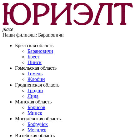
place
Наши филиалы:
Барановичи
Брестская область
Барановичи
Брест
Пинск
Гомельская область
Гомель
Жлобин
Гродненская область
Гродно
Лида
Минская область
Борисов
Минск
Могилёвская область
Бобруйск
Могилев
Витебская область