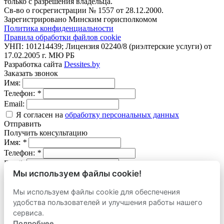
только с разрешения владельца.
Св-во о госрегистрации № 1557 от 28.12.2000.
Зарегистрировано Минским горисполкомом
Политика конфиденциальности
Правила обработки файлов cookie
УНП: 101214439; Лицензия 02240/8 (риэлтерские услуги) от
17.02.2005 г. МЮ РБ
Разработка сайта
Dessites.by
Заказать звонок
Имя:
Телефон:
*
Email:
Я согласен на
обработку персональных данных
Отправить
Получить консультацию
Имя:
*
Телефон:
*
Email:
Мы используем файлы cookie!
Вопрос:
Мы используем файлы cookie для обеспечения
Я согласен на
обработку персональных данных
удобства пользователей и улучшения работы нашего
Отправить
сервиса.
Оставить заявку
продать
Подробнее