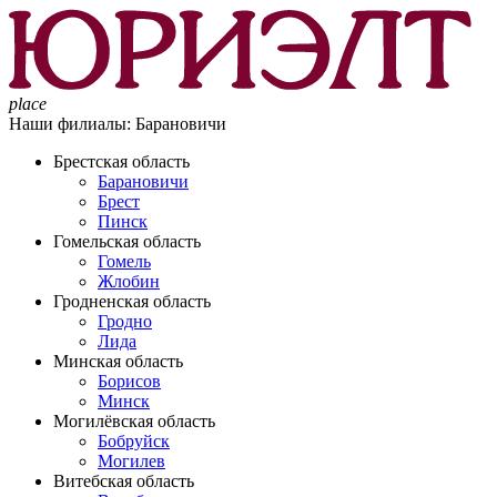
place
Наши филиалы:
Барановичи
Брестская область
Барановичи
Брест
Пинск
Гомельская область
Гомель
Жлобин
Гродненская область
Гродно
Лида
Минская область
Борисов
Минск
Могилёвская область
Бобруйск
Могилев
Витебская область