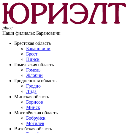
place
Наши филиалы:
Барановичи
Брестская область
Барановичи
Брест
Пинск
Гомельская область
Гомель
Жлобин
Гродненская область
Гродно
Лида
Минская область
Борисов
Минск
Могилёвская область
Бобруйск
Могилев
Витебская область