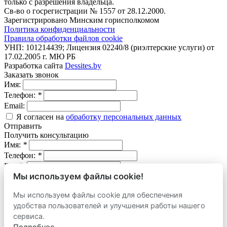
только с разрешения владельца.
Св-во о госрегистрации № 1557 от 28.12.2000.
Зарегистрировано Минским горисполкомом
Политика конфиденциальности
Правила обработки файлов cookie
УНП: 101214439; Лицензия 02240/8 (риэлтерские услуги) от
17.02.2005 г. МЮ РБ
Разработка сайта
Dessites.by
Заказать звонок
Имя:
Телефон:
*
Email:
Я согласен на
обработку персональных данных
Отправить
Получить консультацию
Имя:
*
Телефон:
*
Email:
Мы используем файлы cookie!
Вопрос:
Мы используем файлы cookie для обеспечения
Я согласен на
обработку персональных данных
удобства пользователей и улучшения работы нашего
Отправить
Оставить заявку
сервиса.
продать
Подробнее