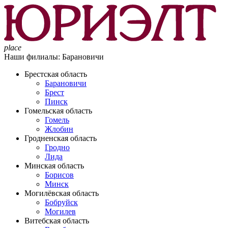
place
Наши филиалы:
Барановичи
Брестская область
Барановичи
Брест
Пинск
Гомельская область
Гомель
Жлобин
Гродненская область
Гродно
Лида
Минская область
Борисов
Минск
Могилёвская область
Бобруйск
Могилев
Витебская область